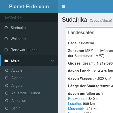
Planet-Erde.com
NAVIGATION
Südafrika
(South Africa)
Startseite
Landesdaten
Weltkarte
Lage:
Südafrika
Reisewarnungen
Zeitzone:
MEZ + 1 (währe
der Sommerzeit: MEZ)
Afrika
Grösse:
gesamt: 1.219.090
Ägypten
davon Land:
1.214.470 km
Algerien
davon Wasser:
4.620 km²
Angola
Länge der Staatsgrenze:
4
Äquatorial Guinea
davon entfallen auf:
Botswana
: 1.840 km
Äthiopien
Lesotho
: 909 km
Benin
Mosambik
: 491 km