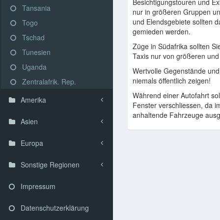
Besichtigungstouren und Exk
Tansania
nur in größeren Gruppen u
und Elendsgebiete sollten da
Togo
gemieden werden.
Tschad
Züge in Südafrika sollten Si
Tunesien
Taxis nur von größeren und
Uganda
Wertvolle Gegenstände und 
niemals öffentlich zeigen!
Zentralafrik. Rep.
Während einer Autofahrt sol
Amerika
Fenster verschliessen, da 
anhaltende Fahrzeuge ausg
Asien
Europa
Sonstige Regionen
Impressum
Datenschutzerklärung