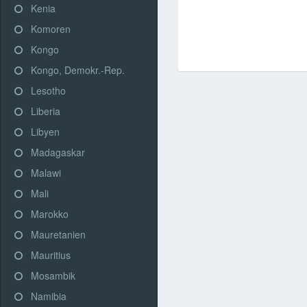
Kenia
Komoren
Kongo
Kongo, Demokr.-Rep.
Lesotho
Liberia
Libyen
Madagaskar
Malawi
Mali
Marokko
Mauretanien
Mauritius
Mosambik
Namibia