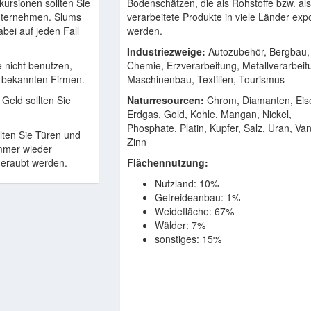
ursionen sollten Sie
Bodenschätzen, die als Rohstoffe bzw. al
nternehmen. Slums
verarbeitete Produkte in viele Länder expo
bei auf jeden Fall
werden.
Industriezweige:
Autozubehör, Bergbau,
e nicht benutzen,
Chemie, Erzverarbeitung, Metallverarbeit
 bekannten Firmen.
Maschinenbau, Textilien, Tourismus
Geld sollten Sie
Naturresourcen:
Chrom, Diamanten, Eis
Erdgas, Gold, Kohle, Mangan, Nickel,
Phosphate, Platin, Kupfer, Salz, Uran, Va
lten Sie Türen und
Zinn
immer wieder
eraubt werden.
Flächennutzung:
Nutzland: 10%
Getreideanbau: 1%
Weidefläche: 67%
Wälder: 7%
sonstiges: 15%