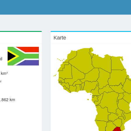
Karte
nd
 km²
²
.862 km