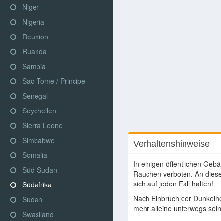
Niger
Nigeria
Reunion
Ruanda
Sambia
Sao Tome / Principe
Senegal
Seychellen
Sierra Leone
Simbabwe
Verhaltenshinweise
Somalia
In einigen öffentlichen Gebä
Süd-Sudan
Rauchen verboten. An dieses
sich auf jeden Fall halten!
Südafrika
Nach Einbruch der Dunkelheit
Sudan
mehr alleine unterwegs sein
Swasiland