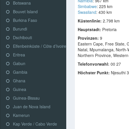
Namibia
: 967 km
Botswana
Simbabwe
: 225 km
Bouvet Island
Swasiland
: 430 km
Burkina Faso
Küstenlinie:
2.798 km
Burundi
Hauptstadt:
Pretoria
Dschibouti
Provinzen:
9
Eastern Cape, Free State, 
Elfenbeinküste / Côte d’Ivoire
Natal, Mpumalanga, North-
Eritrea
Northern Province, Wester
Gabun
Telefonvorwahl:
00 27
Gambia
Höchster Punkt:
Njesuthi 
Ghana
Guinea
Guinea-Bissau
Juan de Nova Island
Kamerun
Kap Verde / Cabo Verde