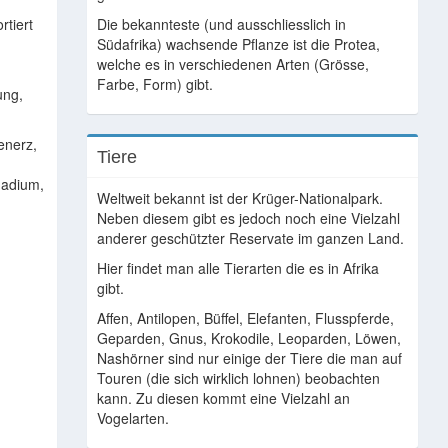
s
rtiert
Die bekannteste (und ausschliesslich in
Südafrika) wachsende Pflanze ist die Protea,
welche es in verschiedenen Arten (Grösse,
Farbe, Form) gibt.
ung,
enerz,
Tiere
nadium,
Weltweit bekannt ist der Krüger-Nationalpark.
Neben diesem gibt es jedoch noch eine Vielzahl
anderer geschützter Reservate im ganzen Land.
Hier findet man alle Tierarten die es in Afrika
gibt.
Affen, Antilopen, Büffel, Elefanten, Flusspferde,
Geparden, Gnus, Krokodile, Leoparden, Löwen,
Nashörner sind nur einige der Tiere die man auf
Touren (die sich wirklich lohnen) beobachten
kann. Zu diesen kommt eine Vielzahl an
Vogelarten.