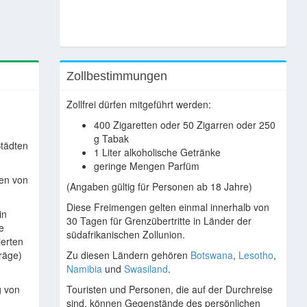
Zollbestimmungen
Zollfrei dürfen mitgeführt werden:
400 Zigaretten oder 50 Zigarren oder 250
g Tabak
Städten
1 Liter alkoholische Getränke
geringe Mengen Parfüm
en von
(Angaben gültig für Personen ab 18 Jahre)
Diese Freimengen gelten einmal innerhalb von
in
30 Tagen für Grenzübertritte in Länder der
e
südafrikanischen Zollunion.
ierten
räge)
Zu diesen Ländern gehören
Botswana
,
Lesotho
,
Namibia
und
Swasiland
.
g von
Touristen und Personen, die auf der Durchreise
sind, können Gegenstände des persönlichen