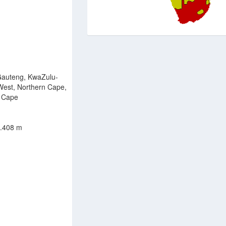
Gauteng, KwaZulu-
West, Northern Cape,
n Cape
3.408 m