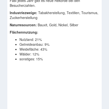
Fast jedes Jahr gibt es neue Rekorde bei den
Besucherzahlen.
Industriezweige:
Tabakherstellung, Textilien, Tourismus,
Zuckerherstellung
Naturresourcen:
Bauxit, Gold, Nickel, Silber
Flächennutzung:
Nutzland: 21%
Getreideanbau: 9%
Weidefläche: 43%
Wälder: 12%
sonstiges: 15%