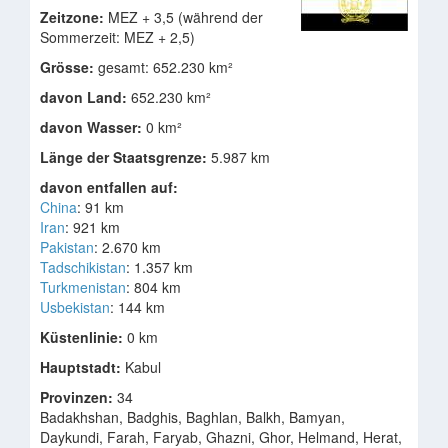
Zeitzone:
MEZ + 3,5 (während der
Sommerzeit: MEZ + 2,5)
Grösse:
gesamt: 652.230 km²
davon Land:
652.230 km²
davon Wasser:
0 km²
Länge der Staatsgrenze:
5.987 km
davon entfallen auf:
China
: 91 km
Iran
: 921 km
Pakistan
: 2.670 km
Tadschikistan
: 1.357 km
Turkmenistan
: 804 km
Usbekistan
: 144 km
Küstenlinie:
0 km
Hauptstadt:
Kabul
Provinzen:
34
Badakhshan, Badghis, Baghlan, Balkh, Bamyan,
Daykundi, Farah, Faryab, Ghazni, Ghor, Helmand, Herat,