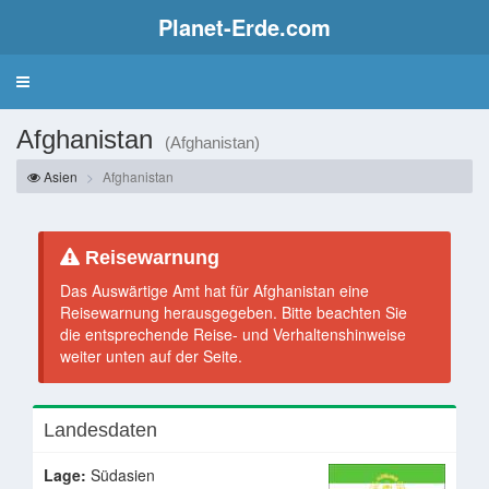
Planet-Erde.com
Afghanistan
(Afghanistan)
Asien
Afghanistan
Reisewarnung
Das Auswärtige Amt hat für Afghanistan eine
Reisewarnung herausgegeben. Bitte beachten Sie
die entsprechende Reise- und Verhaltenshinweise
weiter unten auf der Seite.
Landesdaten
Lage:
Südasien