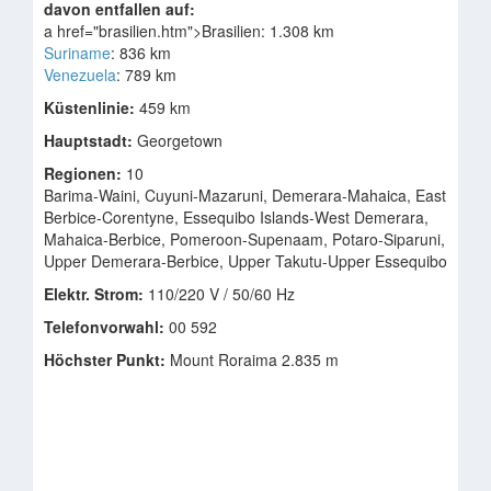
davon entfallen auf:
a href="brasilien.htm">Brasilien: 1.308 km
Suriname
: 836 km
Venezuela
: 789 km
Küstenlinie:
459 km
Hauptstadt:
Georgetown
Regionen:
10
Barima-Waini, Cuyuni-Mazaruni, Demerara-Mahaica, East
Berbice-Corentyne, Essequibo Islands-West Demerara,
Mahaica-Berbice, Pomeroon-Supenaam, Potaro-Siparuni,
Upper Demerara-Berbice, Upper Takutu-Upper Essequibo
Elektr. Strom:
110/220 V / 50/60 Hz
Telefonvorwahl:
00 592
Höchster Punkt:
Mount Roraima 2.835 m