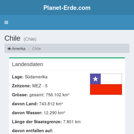
Planet-Erde.com
Chile
(Chile)
Amerika
Chile
Landesdaten
Lage:
Südamerika
Zeitzone:
MEZ - 5
Grösse:
gesamt: 756.102 km²
davon Land:
743.812 km²
davon Wasser:
12.290 km²
Länge der Staatsgrenze:
7.801 km
davon entfallen auf: