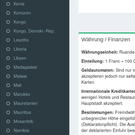
Kenia
Komoren
Kongo
Kongo, Demokr.-Rep.
Währung / Finanzen
Lesotho
Liberia
Währungseinheit:
Ruanda-
Libyen
Einteilung:
1 Franc = 100 
Madagaskar
Geldautomaten:
Sind nur in
Malawi
akzeptieren jedoch nur selt
Karten.
Mali
Internationale Kreditkarte
Marokko
wenigen Hotels und Restaur
Mauretanien
Hauptstadt akzeptiert.
Mauritius
Bestimmungen:
Fremdwähr
unbegrenzter Höhe eingefü
Mosambik
(Deklarationpflicht). Die Aus
Namibia
der deklarierten Einfuhr bes