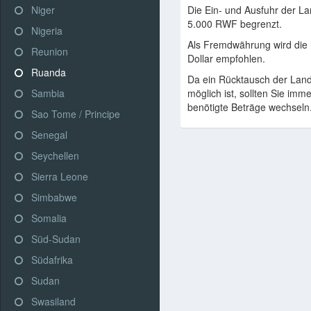
Niger
Die Ein- und Ausfuhr der L
5.000 RWF begrenzt.
Nigeria
Als Fremdwährung wird die
Reunion
Dollar empfohlen.
Ruanda
Da ein Rücktausch der Land
Sambia
möglich ist, sollten Sie imme
benötigte Beträge wechseln
Sao Tome / Principe
Senegal
Seychellen
Sierra Leone
Simbabwe
Somalia
Süd-Sudan
Südafrika
Sudan
Swasiland