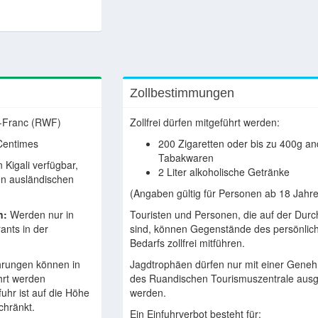
Zollbestimmungen
Franc (RWF)
Zollfrei dürfen mitgeführt werden:
Centimes
200 Zigaretten oder bis zu 400g a
Tabakwaren
 Kigali verfügbar,
2 Liter alkoholische Getränke
en ausländischen
(Angaben gültig für Personen ab 18 Jahre
n:
Werden nur in
Touristen und Personen, die auf der Durc
ants in der
sind, können Gegenstände des persönlic
Bedarfs zollfrei mitführen.
ungen können in
Jagdtrophäen dürfen nur mit einer Gene
hrt werden
des Ruandischen Tourismuszentrale ausg
fuhr ist auf die Höhe
werden.
chränkt.
Ein Einfuhrverbot besteht für: