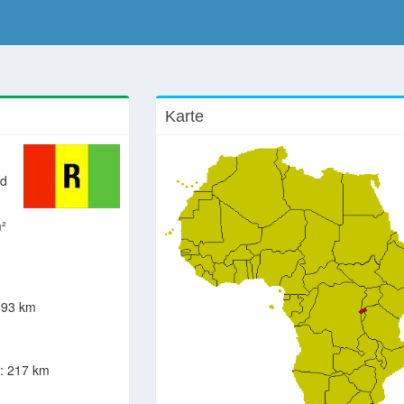
Karte
nd
²
93 km
: 217 km