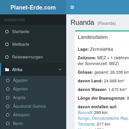
Planet-Erde.com
NAVIGATION
Ruanda
(Rwanda)
Startseite
Landesdaten
Weltkarte
Lage:
Zentralafrika
Reisewarnungen
Zeitzone:
MEZ + 1 (währe
der Sommerzeit: MEZ)
Afrika
Grösse:
gesamt: 26.338 km
Ägypten
davon Land:
24.668 km²
Algerien
davon Wasser:
1.670 km²
Angola
Länge der Staatsgrenze:
8
Äquatorial Guinea
davon entfallen auf:
Burundi
: 290 km
Äthiopien
Kongo, Demokratische Rep.
Benin
Tansania
: 217 km