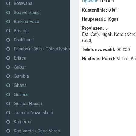
Uganda
: 169 km
Botswana
Küstenlinie:
0 km
Bouvet Island
Hauptstadt:
Kigali
Burkina Faso
Provinzen:
5
Burundi
Est (Ost), Kigali, Nord (Nor
Dschibouti
(Süd)
Elfenbeinküste / Côte d’Ivoire
Telefonvorwahl:
00 250
Eritrea
Höchster Punkt:
Volcan Ka
Gabun
Gambia
Ghana
Guinea
Guinea-Bissau
Juan de Nova Island
Kamerun
Kap Verde / Cabo Verde