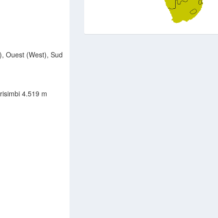
d), Ouest (West), Sud
risimbi 4.519 m