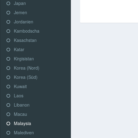
Japan
Jemen
Jordanien
Kambodscha
Kasachstan
Katar
Kirgisistan
Korea (Nord)
Korea (Süd)
Kuwait
Laos
Libanon
Macau
Malaysia
Malediven