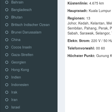
Bahrain
Küstenlinie:
4.675 km
Bangladesch
Hauptstadt:
Kuala Lumpur
Bhutan
Regionen:
13
Johor, Kedah, Kelantan, Me
Britisch Indischer Ozean
Sembilan, Pahang, Perak, Pe
Brunei Darussalam
Sabah, Sarawak, Selangor,
China
Elektr. Strom:
220 V / 50 H
Cocos Inseln
Telefonvorwahl:
00 60
Gaza-Streifen
Höchster Punkt:
Gunung Ki
Georgien
Hong Kong
Indien
Indonesien
Irak
Iran
Israel