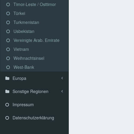
Timor-Leste / Osttimor
Türkei
Turkmenistan
Usbekistan
Vereinigte Arab. Emirate
Vietnam
Weihnachtsinsel
West-Bank
Europa
Sonstige Regionen
Impressum
Datenschutzerklärung