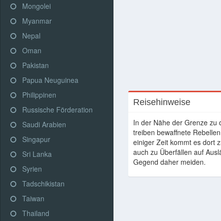
Mongolei
Myanmar
Nepal
Oman
Pakistan
Papua Neuguinea
Philippinen
Reisehinweise
Russische Förderation
In der Nähe der Grenze zu
Saudi Arabien
treiben bewaffnete Rebellen
Singapur
einiger Zeit kommt es dort
auch zu Überfällen auf Auslä
Sri Lanka
Gegend daher meiden.
Syrien
Tadschikistan
Taiwan
Thailand