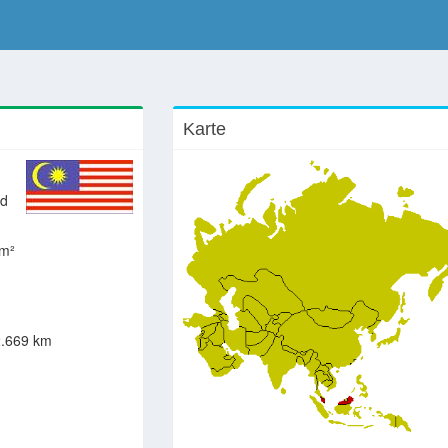
Karte
nd
km²
.669 km