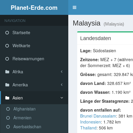
Planet-Erde.com
NAVIGATION
Malaysia
(Malaysia)
Startseite
Landesdaten
Weltkarte
Lage:
Südostasien
Reisewarnungen
Zeitzone:
MEZ + 7 (währe
der Sommerzeit: MEZ + 6)
Afrika
Grösse:
gesamt: 329.847 
davon Land:
328.657 km²
Amerika
davon Wasser:
1.190 km²
Asien
Länge der Staatsgrenze:
2
Afghanistan
davon entfallen auf:
Brunei Darussalam
: 381 km
Armenien
Indonesien
: 1.782 km
Aserbaidschan
Thailand
: 506 km