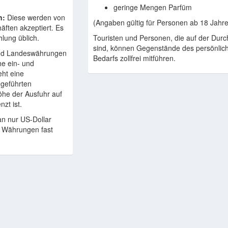
geringe Mengen Parfüm
n:
Diese werden von
(Angaben gültig für Personen ab 18 Jahre
ften akzeptiert. Es
hlung üblich.
Touristen und Personen, die auf der Durc
sind, können Gegenstände des persönlic
d Landeswährungen
Bedarfs zollfrei mitführen.
e ein- und
eht eine
ingeführten
he der Ausfuhr auf
nzt ist.
n nur US-Dollar
e Währungen fast