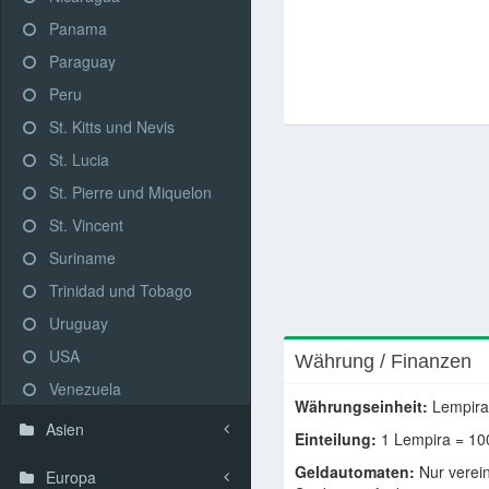
Panama
Paraguay
Peru
St. Kitts und Nevis
St. Lucia
St. Pierre und Miquelon
St. Vincent
Suriname
Trinidad und Tobago
Uruguay
USA
Währung / Finanzen
Venezuela
Währungseinheit:
Lempira
Asien
Einteilung:
1 Lempira = 10
Geldautomaten:
Nur verein
Europa