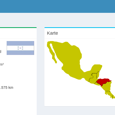
Karte
d
km²
.575 km