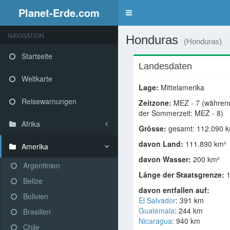
Planet-Erde.com
NAVIGATION
Honduras
(Honduras)
Startseite
Landesdaten
Weltkarte
Lage:
Mittelamerika
Reisewarnungen
Zeitzone:
MEZ - 7 (währen
der Sommerzeit: MEZ - 8)
Afrika
Grösse:
gesamt: 112.090 
davon Land:
111.890 km²
Amerika
davon Wasser:
200 km²
Argentinien
Länge der Staatsgrenze:
1
Belize
davon entfallen auf:
Bolivien
El Salvador
: 391 km
Guatemala
: 244 km
Brasilien
Nicaragua
: 940 km
Chile