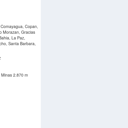
n, Comayagua, Copan,
co Morazan, Gracias
 Bahia, La Paz,
cho, Santa Barbara,
z
 Minas 2.870 m