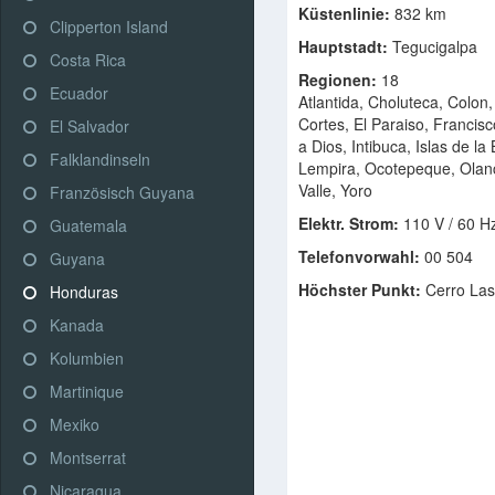
Küstenlinie:
832 km
Clipperton Island
Hauptstadt:
Tegucigalpa
Costa Rica
Regionen:
18
Ecuador
Atlantida, Choluteca, Colo
Cortes, El Paraiso, Francis
El Salvador
a Dios, Intibuca, Islas de la
Falklandinseln
Lempira, Ocotepeque, Olan
Valle, Yoro
Französisch Guyana
Elektr. Strom:
110 V / 60 H
Guatemala
Telefonvorwahl:
00 504
Guyana
Höchster Punkt:
Cerro Las
Honduras
Kanada
Kolumbien
Martinique
Mexiko
Montserrat
Nicaragua