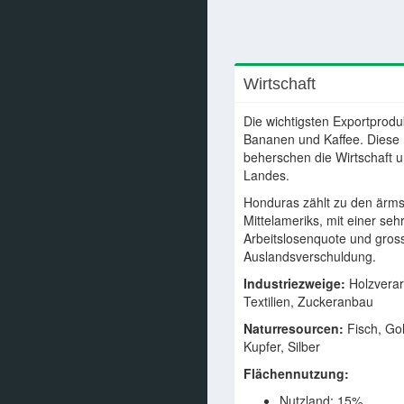
Wirtschaft
Die wichtigsten Exportprod
Bananen und Kaffee. Diese
beherschen die Wirtschaft un
Landes.
Honduras zählt zu den ärm
Mittelameriks, mit einer se
Arbeitslosenquote und gros
Auslandsverschuldung.
Industriezweige:
Holzverar
Textilien, Zuckeranbau
Naturresourcen:
Fisch, Gol
Kupfer, Silber
Flächennutzung:
Nutzland: 15%