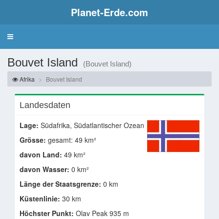
Planet-Erde.com
Bouvet Island
(Bouvet Island)
Afrika
Bouvet Island
Landesdaten
Lage:
Südafrika, Südatlantischer Ozean
Grösse:
gesamt: 49 km²
davon Land:
49 km²
davon Wasser:
0 km²
Länge der Staatsgrenze:
0 km
Küstenlinie:
30 km
Höchster Punkt:
Olav Peak 935 m