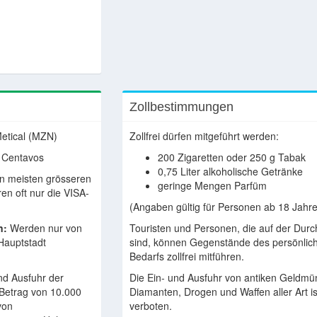
Zollbestimmungen
etical (MZN)
Zollfrei dürfen mitgeführt werden:
0 Centavos
200 Zigaretten oder 250 g Tabak
0,75 Liter alkoholische Getränke
n meisten grösseren
geringe Mengen Parfüm
en oft nur die VISA-
(Angaben gültig für Personen ab 18 Jahre
n:
Werden nur von
Touristen und Personen, die auf der Durc
Hauptstadt
sind, können Gegenstände des persönlic
Bedarfs zollfrei mitführen.
nd Ausfuhr der
Die Ein- und Ausfuhr von antiken Geldmü
Betrag von 10.000
Diamanten, Drogen und Waffen aller Art is
von
verboten.