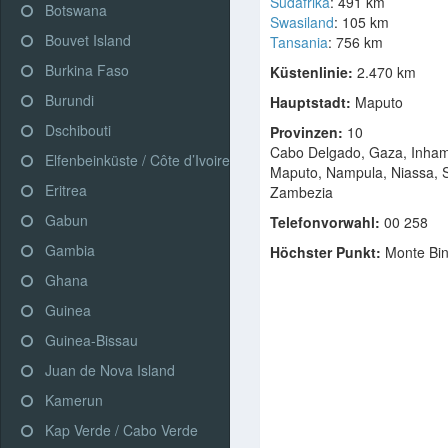
Südafrika
: 491 km
Botswana
Swasiland
: 105 km
Bouvet Island
Tansania
: 756 km
Burkina Faso
Küstenlinie:
2.470 km
Burundi
Hauptstadt:
Maputo
Dschibouti
Provinzen:
10
Cabo Delgado, Gaza, Inha
Elfenbeinküste / Côte d’Ivoire
Maputo, Nampula, Niassa, S
Eritrea
Zambezia
Gabun
Telefonvorwahl:
00 258
Gambia
Höchster Punkt:
Monte Bin
Ghana
Guinea
Guinea-Bissau
Juan de Nova Island
Kamerun
Kap Verde / Cabo Verde