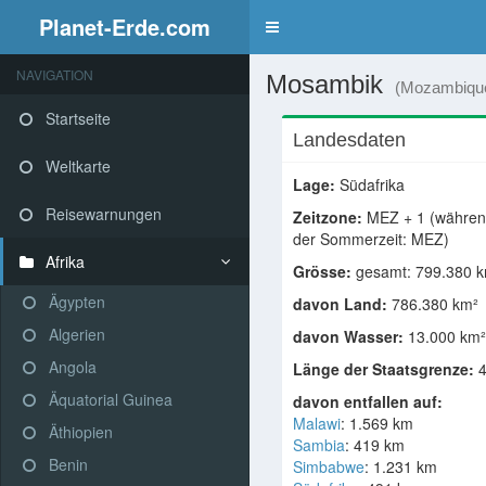
Planet-Erde.com
NAVIGATION
Mosambik
(Mozambiqu
Startseite
Landesdaten
Weltkarte
Lage:
Südafrika
Reisewarnungen
Zeitzone:
MEZ + 1 (währe
der Sommerzeit: MEZ)
Afrika
Grösse:
gesamt: 799.380 
Ägypten
davon Land:
786.380 km²
Algerien
davon Wasser:
13.000 km²
Angola
Länge der Staatsgrenze:
4
Äquatorial Guinea
davon entfallen auf:
Malawi
: 1.569 km
Äthiopien
Sambia
: 419 km
Benin
Simbabwe
: 1.231 km