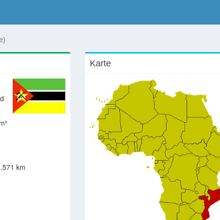
e)
Karte
nd
km²
.571 km