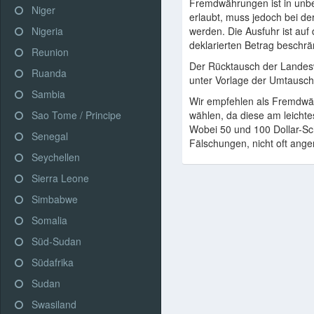
Fremdwährungen ist in unb
Niger
erlaubt, muss jedoch bei der
Nigeria
werden. Die Ausfuhr ist auf 
deklarierten Betrag beschrä
Reunion
Der Rücktausch der Landes
Ruanda
unter Vorlage der Umtausch
Sambia
Wir empfehlen als Fremdwä
Sao Tome / Principe
wählen, da diese am leichte
Wobei 50 und 100 Dollar-Sc
Senegal
Fälschungen, nicht oft an
Seychellen
Sierra Leone
Simbabwe
Somalia
Süd-Sudan
Südafrika
Sudan
Swasiland