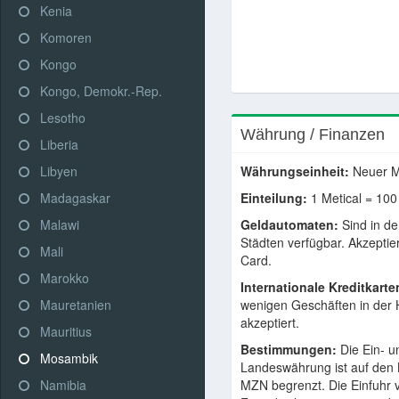
Kenia
Komoren
Kongo
Kongo, Demokr.-Rep.
Lesotho
Währung / Finanzen
Liberia
Libyen
Währungseinheit:
Neuer M
Madagaskar
Einteilung:
1 Metical = 10
Malawi
Geldautomaten:
Sind in de
Städten verfügbar. Akzeptier
Mali
Card.
Marokko
Internationale Kreditkarte
Mauretanien
wenigen Geschäften in der 
akzeptiert.
Mauritius
Bestimmungen:
Die Ein- u
Mosambik
Landeswährung ist auf den 
Namibia
MZN begrenzt. Die Einfuhr 