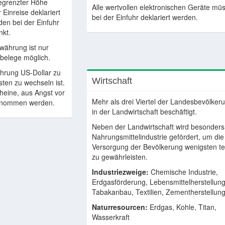
egrenzter Höhe
Alle wertvollen elektronischen Geräte mü
 Einreise deklariert
bei der Einfuhr deklariert werden.
den bei der Einfuhr
nkt.
währung ist nur
belege möglich.
hrung US-Dollar zu
Wirtschaft
sten zu wechseln ist.
heine, aus Angst vor
Mehr als drei Viertel der Landesbevölker
genommen werden.
in der Landwirtschaft beschäftigt.
Neben der Landwirtschaft wird besonders
Nahrungsmittelindustrie gefördert, um die
Versorgung der Bevölkerung wenigsten te
zu gewährleisten.
Industriezweige:
Chemische Industrie,
Erdgasförderung, Lebensmittelherstellung
Tabakanbau, Textilien, Zementherstellun
Naturresourcen:
Erdgas, Kohle, Titan,
Wasserkraft