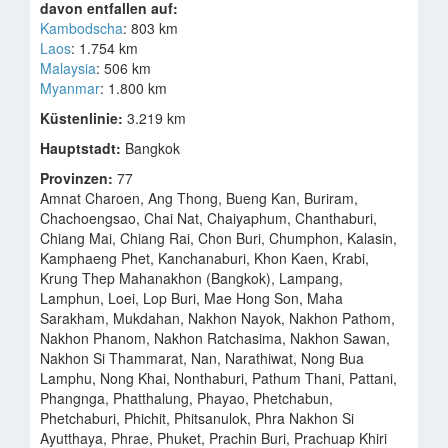
davon entfallen auf:
Kambodscha
: 803 km
Laos
: 1.754 km
Malaysia
: 506 km
Myanmar
: 1.800 km
Küstenlinie:
3.219 km
Hauptstadt:
Bangkok
Provinzen:
77
Amnat Charoen, Ang Thong, Bueng Kan, Buriram,
Chachoengsao, Chai Nat, Chaiyaphum, Chanthaburi,
Chiang Mai, Chiang Rai, Chon Buri, Chumphon, Kalasin,
Kamphaeng Phet, Kanchanaburi, Khon Kaen, Krabi,
Krung Thep Mahanakhon (Bangkok), Lampang,
Lamphun, Loei, Lop Buri, Mae Hong Son, Maha
Sarakham, Mukdahan, Nakhon Nayok, Nakhon Pathom,
Nakhon Phanom, Nakhon Ratchasima, Nakhon Sawan,
Nakhon Si Thammarat, Nan, Narathiwat, Nong Bua
Lamphu, Nong Khai, Nonthaburi, Pathum Thani, Pattani,
Phangnga, Phatthalung, Phayao, Phetchabun,
Phetchaburi, Phichit, Phitsanulok, Phra Nakhon Si
Ayutthaya, Phrae, Phuket, Prachin Buri, Prachuap Khiri