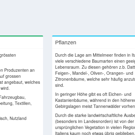
Pflanzen
 grössten
Durch die Lage am Mittelmeer finden in It
viele verschiedene Baumarten einen gee
Lebensraum. Zu diesen gehören z.b. Datt
den Produzenten an
Feigen-, Mandel-, Oliven-, Orangen- und
Auf grossen
Zitronenbäume, welche sehr häufig anzut
bst angebaut, welches
sind.
 wird.
In geringer Höhe gibt es oft Eichen- und
Fahrzeugbau,
Kastanienbäume, während in den höhere
itung, Textilien,
Gebirgslagen meist Tannenwälder vorher
Durch die starke landwirtschaftliche Aus
isch, Nutzland
(besonders im Landesnorden) ist von der
ursprünglichen Vegetation in vielen Regi
Italiens kaum noch etwas übrig geblieben