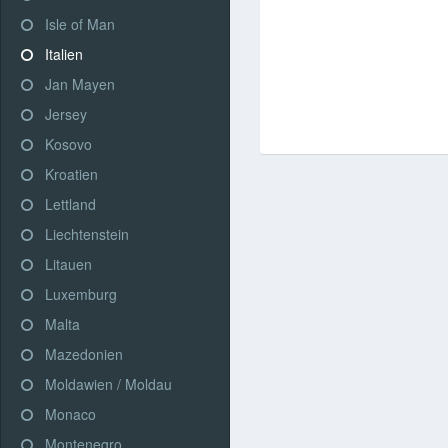
Isle of Man
Italien
Jan Mayen
Jersey
Kosovo
Kroatien
Lettland
Liechtenstein
Litauen
Luxemburg
Malta
Mazedonien
Moldawien / Moldau
Monaco
Montenegro