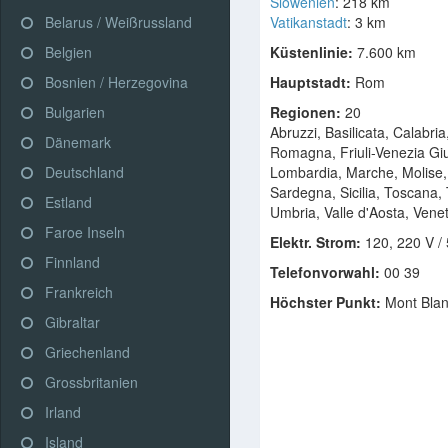
Slowenien
: 218 km
Belarus / Weißrussland
Vatikanstadt
: 3 km
Belgien
Küstenlinie:
7.600 km
Bosnien / Herzegovina
Hauptstadt:
Rom
Bulgarien
Regionen:
20
Abruzzi, Basilicata, Calabri
Dänemark
Romagna, Friuli-Venezia Giul
Deutschland
Lombardia, Marche, Molise,
Sardegna, Sicilia, Toscana, 
Estland
Umbria, Valle d'Aosta, Vene
Faroe Inseln
Elektr. Strom:
120, 220 V /
Finnland
Telefonvorwahl:
00 39
Frankreich
Höchster Punkt:
Mont Blan
Gibraltar
Griechenland
Grossbritanien
Irland
Island