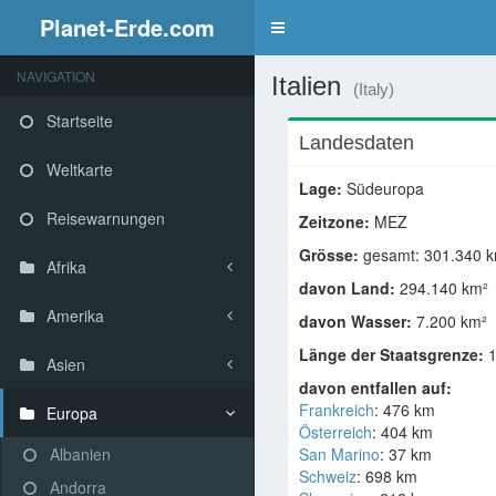
Planet-Erde.com
NAVIGATION
Italien
(Italy)
Startseite
Landesdaten
Weltkarte
Lage:
Südeuropa
Reisewarnungen
Zeitzone:
MEZ
Grösse:
gesamt: 301.340 
Afrika
davon Land:
294.140 km²
Amerika
davon Wasser:
7.200 km²
Länge der Staatsgrenze:
1
Asien
davon entfallen auf:
Frankreich
: 476 km
Europa
Österreich
: 404 km
Albanien
San Marino
: 37 km
Schweiz
: 698 km
Andorra