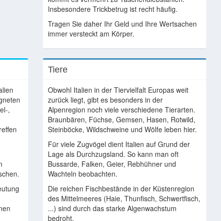
Insbesondere Trickbetrug ist recht häufig.
Tragen Sie daher Ihr Geld und Ihre Wertsachen
immer versteckt am Körper.
Tiere
alien
Obwohl Italien in der Tiervielfalt Europas weit
igneten
zurück liegt, gibt es besonders in der
el-,
Alpenregion noch viele verschiedene Tierarten.
Braunbären, Füchse, Gemsen, Hasen, Rotwild,
reffen
Steinböcke, Wildschweine und Wölfe leben hier.
Für viele Zugvögel dient Italien auf Grund der
Lage als Durchzugsland. So kann man oft
n
Bussarde, Falken, Geier, Rebhühner und
schen.
Wachteln beobachten.
beutung
Die reichen Fischbestände in der Küstenregion
des Mittelmeeres (Haie, Thunfisch, Schwertfisch,
onen
...) sind durch das starke Algenwachstum
.
bedroht.