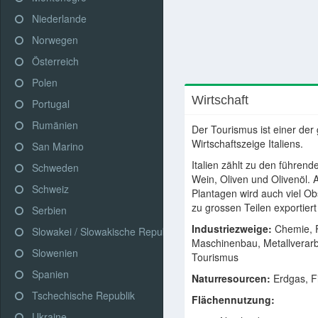
Niederlande
Norwegen
Österreich
Polen
Wirtschaft
Portugal
Rumänien
Der Tourismus ist einer der
Wirtschaftszeige Italiens.
San Marino
Italien zählt zu den führen
Schweden
Wein, Oliven und Olivenöl. 
Schweiz
Plantagen wird auch viel O
zu grossen Teilen exportiert
Serbien
Industriezweige:
Chemie, 
Slowakei / Slowakische Republik
Maschinenbau, Metallverarbe
Slowenien
Tourismus
Spanien
Naturresourcen:
Erdgas, F
Tschechische Republik
Flächennutzung:
Ukraine