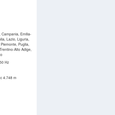
a, Campania, Emilia-
ia, Lazio, Liguria,
 Piemonte, Puglia,
Trentino-Alto Adige,
to
 50 Hz
c 4.748 m