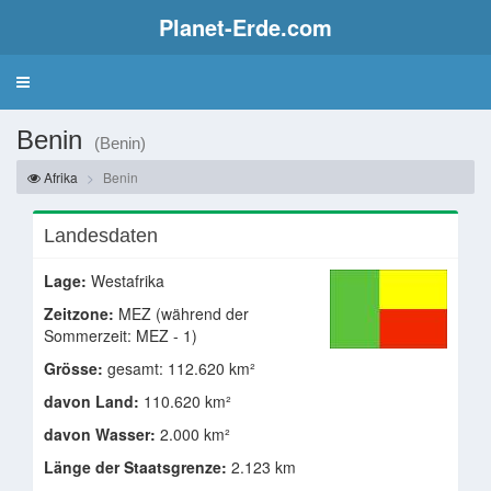
Planet-Erde.com
Benin
(Benin)
Afrika
Benin
Landesdaten
Lage:
Westafrika
Zeitzone:
MEZ (während der
Sommerzeit: MEZ - 1)
Grösse:
gesamt: 112.620 km²
davon Land:
110.620 km²
davon Wasser:
2.000 km²
Länge der Staatsgrenze:
2.123 km