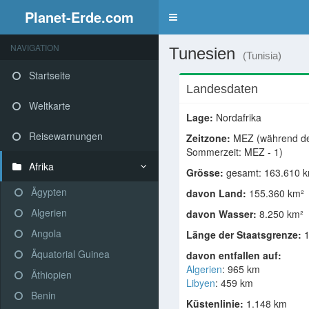
Planet-Erde.com
NAVIGATION
Tunesien
(Tunisia)
Startseite
Landesdaten
Weltkarte
Lage:
Nordafrika
Reisewarnungen
Zeitzone:
MEZ (während d
Sommerzeit: MEZ - 1)
Afrika
Grösse:
gesamt: 163.610 
Ägypten
davon Land:
155.360 km²
Algerien
davon Wasser:
8.250 km²
Angola
Länge der Staatsgrenze:
1
Äquatorial Guinea
davon entfallen auf:
Algerien
: 965 km
Äthiopien
Libyen
: 459 km
Benin
Küstenlinie:
1.148 km