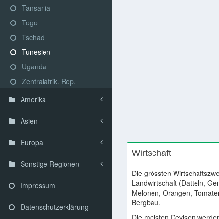
Tansania
Togo
Tschad
Tunesien
Uganda
Zentralafrik. Rep.
Amerika
Asien
Europa
Wirtschaft
Sonstige Regionen
Die grössten Wirtschaftszwe
Landwirtschaft (Datteln, Ge
Impressum
Melonen, Orangen, Tomaten
Bergbau.
Datenschutzerklärung
Die meisten Devisen werden