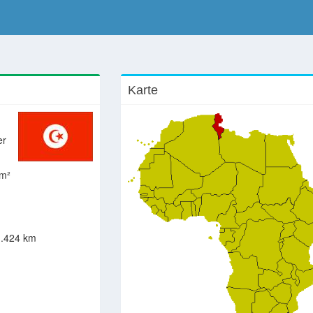
Karte
er
km²
.424 km