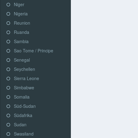
Niger
Nigeria
Reunion
Ruanda
Sambia
Sao Tome / Principe
Senegal
Seychellen
Sierra Leone
Simbabwe
Somalia
Süd-Sudan
Südafrika
Sudan
Swasiland