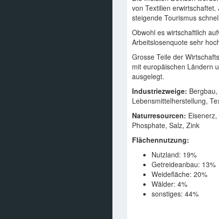
von Textilien erwirtschaftet.
steigende Tourismus schnell
Obwohl es wirtschaftlich aufw
Arbeitslosenquote sehr hoc
Grosse Teile der Wirtschaft
mit europäischen Ländern 
ausgelegt.
Industriezweige:
Bergbau, 
Lebensmittelherstellung, Tex
Naturresourcen:
Eisenerz, 
Phosphate, Salz, Zink
Flächennutzung:
Nutzland: 19%
Getreideanbau: 13%
Weidefläche: 20%
Wälder: 4%
sonstiges: 44%