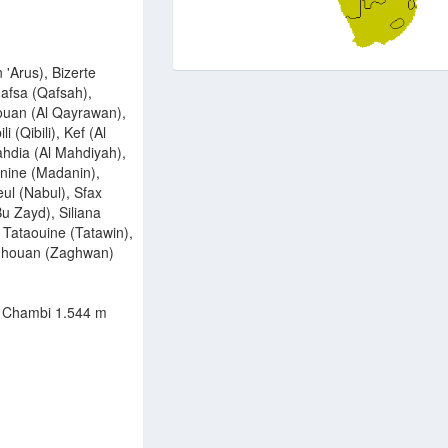
 'Arus), Bizerte
afsa (Qafsah),
ouan (Al Qayrawan),
 (Qibili), Kef (Al
ahdia (Al Mahdiyah),
ine (Madanin),
eul (Nabul), Sfax
Bu Zayd), Siliana
 Tataouine (Tatawin),
aghouan (Zaghwan)
 Chambi 1.544 m