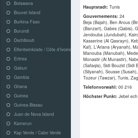
Botswana
Hauptstadt:
Tunis
Bouvet Island
Gouvernements:
24
Burkina Faso
Beja (Bajah), Ben Arous (Bin
(Banzart), Gabes (Qabis), G
Burundi
Jendouba (Jundubah), Kair
Dschibouti
Kasserine (Al Qasrayn), Kebili
Kaf), L'Ariana (Aryanah), M
Elfenbeinküste / Côte d’Ivoire
Manouba (Manubah), Meden
Eritrea
Monastir (Al Munastir), Nab
(Safaqis), Sidi Bouzid (Sidi 
Gabun
(Silyanah), Sousse (Susah),
Gambia
Tozeur (Tawzar), Tunis, Z
Ghana
Telefonvorwahl:
00 216
Guinea
Höchster Punkt:
Jebel ech
Guinea-Bissau
Juan de Nova Island
Kamerun
Kap Verde / Cabo Verde