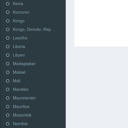
Kenia
Komoren
Kongo
Kongo, Demokr.-Rep.
Lesotho
Liberia
Libyen
Madagaskar
Malawi
Mali
Marokko
Mauretanien
Mauritius
Mosambik
Namibia