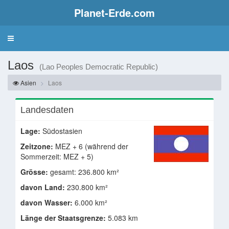
Planet-Erde.com
Laos
(Lao Peoples Democratic Republic)
Asien
Laos
Landesdaten
Lage:
Südostasien
Zeitzone:
MEZ + 6 (während der
Sommerzeit: MEZ + 5)
Grösse:
gesamt: 236.800 km²
davon Land:
230.800 km²
davon Wasser:
6.000 km²
Länge der Staatsgrenze:
5.083 km