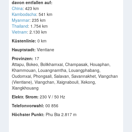
davon entfallen auf:
China
: 423 km
Kambodscha
: 541 km
Myanmar
: 235 km
Thailand
: 1.754 km
Vietnam
: 2.130 km
Küstenlinie:
0 km
Hauptstadt:
Vientiane
Provinzen:
17
Attapu, Bokeo, Bolikhamxai, Champasak, Houaphan,
Khammouan, Louangnamtha, Louangphabang,
Oudomxai, Phongsali, Salavan, Savannakhet, Viangchan
(Vientiane), Viangchan, Xaignabouli, Xekong,
Xiangkhouang
Elektr. Strom:
230 V / 50 Hz
Telefonvorwahl:
00 856
Höchster Punkt:
Phu Bia 2.817 m