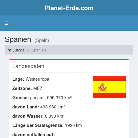
Planet-Erde.com
Spanien
(Spain)
Europa
Spanien
Landesdaten
Lage:
Westeuropa
Zeitzone:
MEZ
Grösse:
gesamt: 505.370 km²
davon Land:
498.980 km²
davon Wasser:
6.390 km²
Länge der Staatsgrenze:
1920 km
davon entfallen auf: